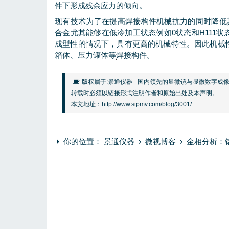
件下形成残余应力的倾向。
现有技术为了在提高
焊接
构件机械抗力的同时降低其重量
合金尤其能够在低冷加工状态例如0状态和H111
成型性的情况下，具有更高的机械特性。因此机械
箱体、压力罐体等
焊接
构件。
版权属于:
景通仪器
- 国内领先的
显微镜
与
显微数字成
转载时必须以链接形式注明作者和原始出处及本声明。
本文地址：
http://www.sipmv.com/blog/3001/
你的位置：
景通仪器
微视博客
金相分析：