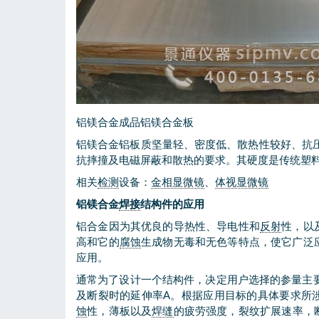
铝镁合金成品铝镁合金板
铝镁合金铝板质坚量轻、密度低、散热性较好、抗
抗摔撞及电磁屏蔽和散热的要求。其硬度是传统塑
相关
检测
设备：
金相显微镜
、
体视显微镜
铝镁合金
焊接
结构件的应用
铝合金因为其优良的导热性、导电性和
反射
性，以
高和它的
腐蚀
生成物无毒和无色等特点，使它广泛
应用。
通常为了设计一个结构件，决定用户选择的参量主要
及断裂时的延伸率A。根据应用目标的具体要求所
蚀
性，薄板以及
焊缝
的疲劳强度，裂纹扩展速率，