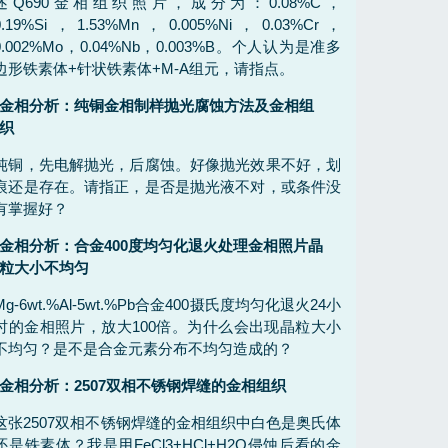
述Q690金相组织照片，成分为：0.08%C，
0.19%Si，1.53%Mn，0.005%Ni，0.03%Cr，
0.002%Mo，0.04%Nb，0.003%B。个人认为是准多
边形铁素体+针状铁素体+M-A组元，请指点。
金相分析：纯铜金相制样抛光腐蚀方法及金相组
织
纯铜，先电解抛光，后腐蚀。好像抛光效果不好，划
痕还是存在。请指正，是否是抛光液不对，或条件没
有掌握好？
金相分析：合金400度均匀化退火处理金相照片晶
粒大小不均匀
Mg-6wt.%Al-5wt.%Pb合金400摄氏度均匀化退火24小
时的金相照片，放大100倍。为什么会出现晶粒大小
不均匀？是不是合金元素分布不均匀造成的？
金相分析：2507双相不锈钢焊缝的金相组织
这张2507双相不锈钢焊缝的金相组织中白色是奥氏体
还是铁素体？我是用FeCl3+HCl+H2O侵蚀后看的金