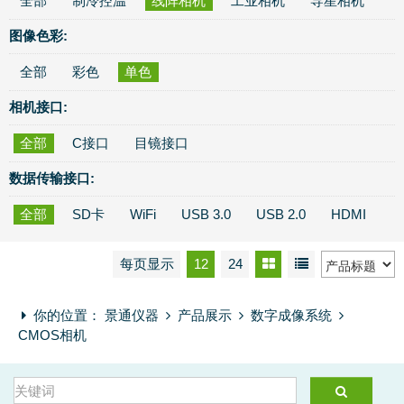
全部
制冷控温
线阵相机
工业相机
导星相机
图像色彩:
全部
彩色
单色
相机接口:
全部
C接口
目镜接口
数据传输接口:
全部
SD卡
WiFi
USB 3.0
USB 2.0
HDMI
每页显示
12
24
你的位置：
景通仪器
产品展示
数字成像系统
CMOS相机