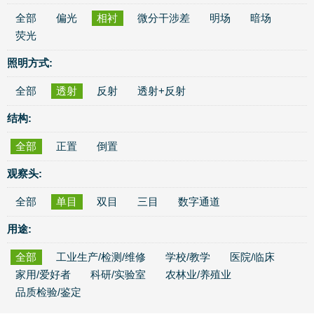
全部
偏光
相衬
微分干涉差
明场
暗场
荧光
照明方式:
全部
透射
反射
透射+反射
结构:
全部
正置
倒置
观察头:
全部
单目
双目
三目
数字通道
用途:
全部
工业生产/检测/维修
学校/教学
医院/临床
家用/爱好者
科研/实验室
农林业/养殖业
品质检验/鉴定