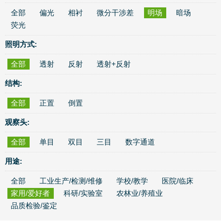
全部
偏光
相衬
微分干涉差
明场
暗场
荧光
照明方式:
全部
透射
反射
透射+反射
结构:
全部
正置
倒置
观察头:
全部
单目
双目
三目
数字通道
用途:
全部
工业生产/检测/维修
学校/教学
医院/临床
家用/爱好者
科研/实验室
农林业/养殖业
品质检验/鉴定