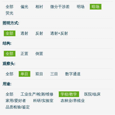
全部
偏光
相衬
微分干涉差
明场
暗场
荧光
照明方式:
全部
透射
反射
透射+反射
结构:
全部
正置
倒置
观察头:
全部
单目
双目
三目
数字通道
用途:
全部
工业生产/检测/维修
学校/教学
医院/临床
家用/爱好者
科研/实验室
农林业/养殖业
品质检验/鉴定