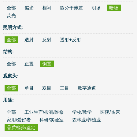
全部
偏光
相衬
微分干涉差
明场
暗场
荧光
照明方式:
全部
透射
反射
透射+反射
结构:
全部
正置
倒置
观察头:
全部
单目
双目
三目
数字通道
用途:
全部
工业生产/检测/维修
学校/教学
医院/临床
家用/爱好者
科研/实验室
农林业/养殖业
品质检验/鉴定