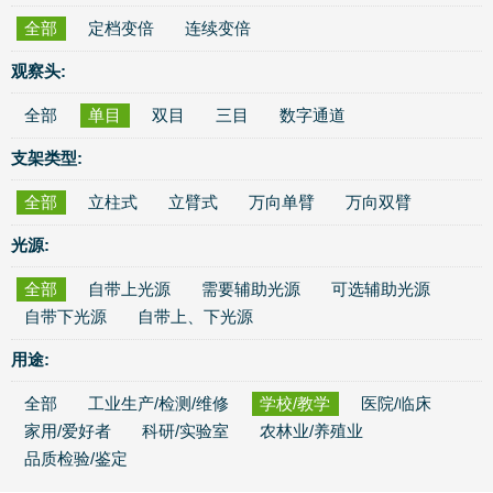
全部
定档变倍
连续变倍
观察头:
全部
单目
双目
三目
数字通道
支架类型:
全部
立柱式
立臂式
万向单臂
万向双臂
光源:
全部
自带上光源
需要辅助光源
可选辅助光源
自带下光源
自带上、下光源
用途:
全部
工业生产/检测/维修
学校/教学
医院/临床
家用/爱好者
科研/实验室
农林业/养殖业
品质检验/鉴定