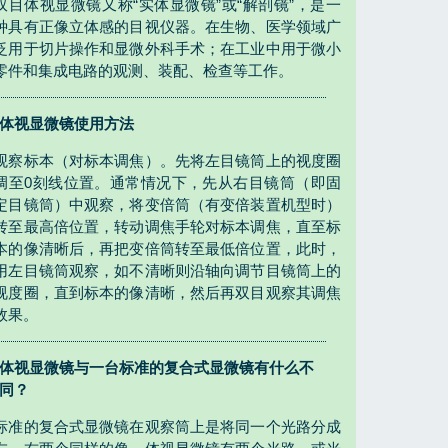
双目体视显微镜又称“实体显微镜”或“解剖镜”，是一
种具有正像立体感的目视仪器。在生物、医学领域广
泛用于切片操作和显微外科手术；在工业中用于微小
零件和集成电路的观测、装配、检查等工作。
体视显微镜使用方法
观察标本（对标本调焦）。先将左目镜筒上的视度圈
调至0刻线位置。通常情况下，先从右目镜筒（即固
定目镜筒）中观察，将变倍筒（有变倍装置机型时）
转至最高倍位置，转动调焦手轮对标本调焦，直至标
本的像清晰后，再把变倍筒转至最低倍位置，此时，
用左目镜筒观察，如不清晰则沿轴向调节目镜筒上的
视度圈，直到标本的像清晰，然后再双目观察其调焦
效果。
体视显微镜与一台标准的复合式显微镜有什么不
同？
标准的复合式显微镜在观察筒上是将同一个光路分成