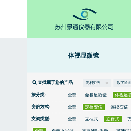
体视显微镜
查找属于您的产品
定档变倍
数字通道
按分类:
全部
金相显微镜
体视显
变倍方式:
全部
定档变倍
连续变倍
支架类型:
全部
立柱式
立臂式
全部
自带上光源
需要辅助光源
可选辅