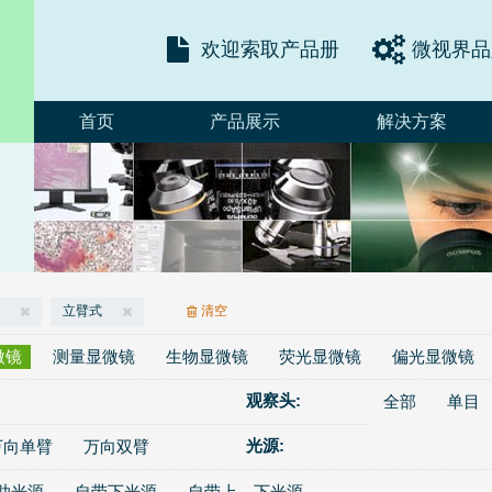
欢迎索取产品册
微视界品
首页
产品展示
解决方案
立臂式
清空
微镜
测量显微镜
生物显微镜
荧光显微镜
偏光显微镜
观察头:
全部
单目
光源:
万向单臂
万向双臂
助光源
自带下光源
自带上、下光源