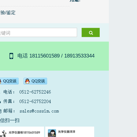
验/鉴定
电话 18115601589 / 18913533344
微信扫一扫