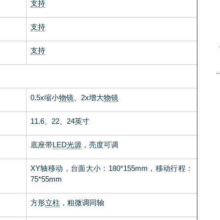
支持
支持
支持
0.5x缩小
物镜
、2x增大
物镜
11.6、22、24英寸
底座带
LED光源
，亮度可调
XY轴移动，台面大小：180*155mm，移动行程：
75*55mm
方形
立柱
，粗微调同轴