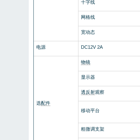
十字线
网格线
宽动态
电源
DC12V 2A
物镜
显示器
透反射
观察
选
配件
移动平台
粗微调支架