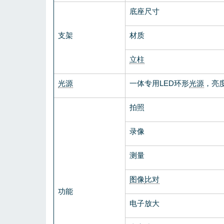
底座尺寸
支架
材质
立柱
光源
一体专用LED环形
光源
，亮
拍照
录像
测量
图像
比对
功能
电子放大