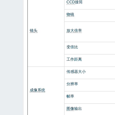
CCD
接筒
物镜
镜头
放大倍率
变倍比
工作距离
传感器大小
分辨率
成像系统
帧率
图像
输出