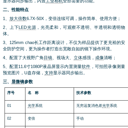
显示器同步输出，
内置
工业相机
全部需要的功能。
二、性能特点
1、
放大倍数
6.7
X-5
0
X，变倍连续可调，操作简单、使用方便；
2
、
上下
LED光源
，光亮柔和，可观察不透明、半透明和透明物
体。
3
、
125mm
chao
长工作距离设计，不仅为样品提供了更充裕的安
全防护空间，更为操作者打造出宽敞自如的镜下操作环境。
4
、配置了大视野
广角
目镜
、视场大、
立体
感强，
成像
清晰；
5
、配置1
1.6
寸
1080P液晶屏显示内置测量
软件
，可拍照录像测量
预览图片，U盘存储，
支持
显示器同步输出
。
三、
显微镜
参数
序号
名 称
技术参数
01
光学
系统
无穷远复消色差
光学
系统
02
变倍
手动