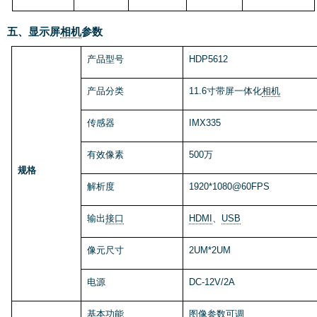
五
、
显示屏
相机
参数
产品型号
HDP5612
产品分类
11.6寸带屏一体化
相机
传感器
IMX335
有效像素
500万
规格
解析度
1920*1080@60FPS
输出
接口
HDMI
、
USB
像元尺寸
2UM*2UM
电源
DC-12V/2A
基本功能
图像
参数可调