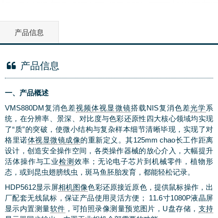
产品信息
产品信息
一、产品概述
VMS880DM复消色差
视频
体视显微镜
搭载NIS复消色差
光学
系
统，在分辨率、景深、对比度与色彩还原性四大核心领域均实现
了“质”的突破，使微小结构与复杂样本细节清晰毕现，实现了对
格里诺
体视显微镜
成像
的重新定义。其125mm
chao
长工作距离
设计，创造安全操作空间，各类操作器械的放心介入，大幅提升
活体操作与工业
检测
效率；
无论电子芯片到机械零件，植物形
态，或到昆虫翅膀线虫，斑马鱼胚胎发育，都能轻松记录。
HDP
5612
显示屏
相机
图像
色彩还原接近原色，提供鼠标操作，出
厂配套无线鼠标，保证产品使用灵活方便； 11.6寸1080P液晶屏
显示内置测量
软件
，可拍照录像测量预览图片，U盘存储，
支持