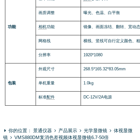
画质调整
曝光、色温、白平衡
功能
相机
功能
镜像、画面冻结、翻转、宽动
网格线
横线、竖线可自行定义颜色、
分辨率
1920*1080
外观尺寸
268.5*165.32*83.05mm
包装
单机重量
1.0kg
标准
配件
DC-12V/2A电源
你的位置：
景通仪器
产品展示
光学显微镜
体视显微
镜
VMS880DM复消色差视频体视显微镜6.7-50倍