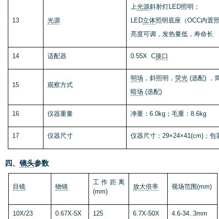
上
光源
斜射灯LED照明；
13
光源
LED
立体
照明底座（OCC内置
亮度可调
，发热量低，寿命长
14
适配器
0.55X
C
接口
明场
，斜照明，
荧光
(选配
)
，
15
观察方式
暗场
(选配
)
16
仪器重量
净重：
6
.0kg；毛重：
8.6
kg
17
仪器尺寸
仪器尺寸：
29
×
24
×
41
(
cm
)；
包
四、
镜头
参数
工作距离
目镜
物镜
放大倍率
视场范围(mm)
(mm)
10X/
23
0.
67
X-
5
X
125
6.7
X-
50
X
4.6-34..3
mm