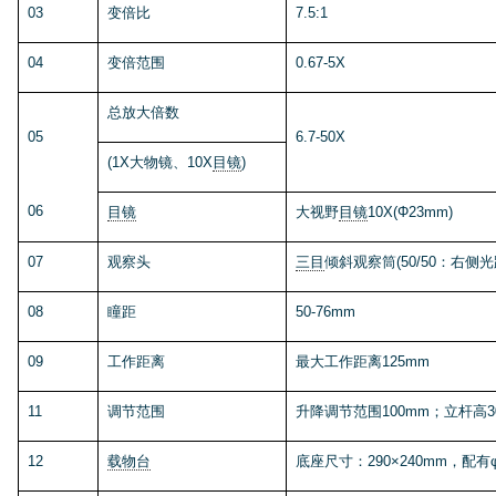
03
变倍比
7.5:1
04
变倍范围
0.67-5X
总放大
倍数
05
6.7-50X
(
1X大物
镜、
10X
目镜
)
06
目镜
大视野
目镜
10X(
Φ
23
mm)
07
观察头
三目
倾斜观察筒(50/50
：
右侧光
08
瞳距
50-76mm
09
工作距离
最大工作距离1
25
mm
11
调节范围
升降调节范围
100
mm；立杆高
3
12
载物台
底座尺寸：
290
×
240
mm，
配有