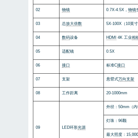
02
物镜
0.7X-4.5X，
物镜
03
总
放大倍数
5X-100X（10
04
数码
设备
HDMI
4K
工业
相
05
适配镜
0.5X
06
接口
标准C
接口
07
支架
悬臂式
万向支架
0
8
工作距离
20-1000
mm
外径：50mm（内
灯珠：96颗
0
9
LED环形
光源
最大照度：15,000