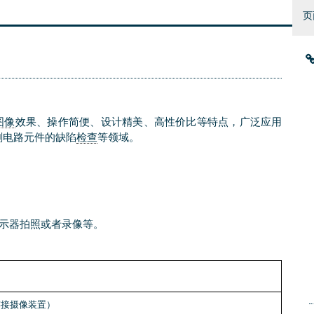
页
图像
效果、操作简便、设计精美、高性价比等特点，广泛应用
刷电路元件的缺陷
检查
等领域。
示器
拍照或者录像等
。
连接摄像装置）