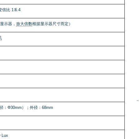
变倍比 1∶6.4
英寸显示器，
放大倍数
根据显示器尺寸而定）
机
径：Φ30mm）；外径：68mm
 Lux