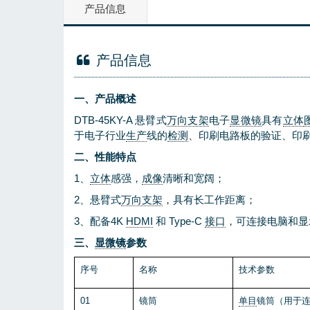
产品信息
产品信息
一、产品概述
DTB-45KY-A
悬臂式
万向支架
电子
显微镜
具有
立体
于电子行业
生产
线的
检测
、印刷电路板的验证、印
二、性能特点
1、
立体
感强，
成像
清晰和宽阔；
2、
悬臂式
万向支架
，
具有长工作距离；
3
、
配备
4K
HDMI
和 Type-C
接口
，可连接电脑和显
三、
显微镜
参数
序号
名称
技术参数
01
镜筒
单目
镜筒（用于