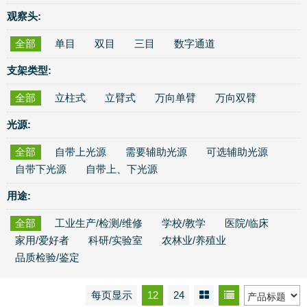
观察头:
全部
单目
双目
三目
数字通道
支架类型:
全部
立柱式
立臂式
万向单臂
万向双臂
光源:
全部
自带上光源
需要辅助光源
可选辅助光源
自带下光源
自带上、下光源
用途:
全部
工业生产/检测/维修
学校/教学
医院/临床
家用/爱好者
科研/实验室
农林业/养殖业
品质检验/鉴定
每页显示
12
24