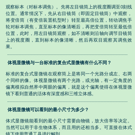
观察标本（对标本调焦）。先将左目镜筒上的视度圈调至0刻线
位置。通常情况下，先从右目镜筒（即固定目镜筒）中观察，
将变倍筒（有变倍装置机型时）转至最高倍位置，转动调焦手
轮对标本调焦，直至标本的像清晰后，再把变倍筒转至最低倍
位置，此时，用左目镜筒观察，如不清晰则沿轴向调节目镜筒
上的视度圈，直到标本的像清晰，然后再双目观察其调焦效
果。
体视显微镜与一台标准的复合式显微镜有什么不同？
标准的复合式显微镜在观察筒上是将同一个光路分成左、右两
个同样的像。体视显微镜有两个光路，或光轴，有一定角度的
偏离模拟自然界中两眼的偏离，就是这个偏离使得在体视显微
镜下看到普通的活体有深度感和三维立体感。
体视显微镜可以看到的最小尺寸为多少？
体式显微镜能看到的最小尺寸需要由物镜，放大倍率等决定。
当然可以用于非生物体系，而且用的还相当多。可直接在体式
镜下使用普通工具进行解剖。