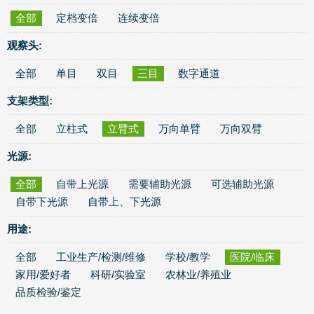
全部
定档变倍
连续变倍
观察头:
全部
单目
双目
三目
数字通道
支架类型:
全部
立柱式
立臂式
万向单臂
万向双臂
光源:
全部
自带上光源
需要辅助光源
可选辅助光源
自带下光源
自带上、下光源
用途:
全部
工业生产/检测/维修
学校/教学
医院/临床
家用/爱好者
科研/实验室
农林业/养殖业
品质检验/鉴定