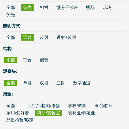
全部
偏光
相衬
微分干涉差
明场
暗场
荧光
照明方式:
全部
透射
反射
透射+反射
结构:
全部
正置
倒置
观察头:
全部
单目
双目
三目
数字通道
用途:
全部
工业生产/检测/维修
学校/教学
医院/临床
家用/爱好者
科研/实验室
农林业/养殖业
品质检验/鉴定