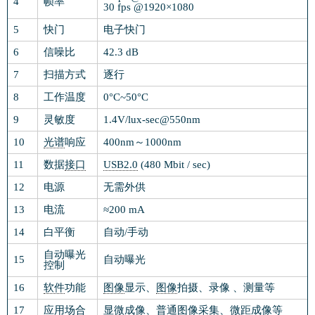
4
帧率
30 fps @1920×1080
5
快门
电子快门
6
信噪比
42.3 dB
7
扫描方式
逐行
8
工作温度
0°C~50°C
9
灵敏度
1.4V/lux-sec@550nm
10
光谱
响应
400nm～1000nm
11
数据
接口
USB2.0
(480 Mbit / sec)
12
电源
无需外供
13
电流
≈200 mA
14
白平衡
自动/手动
自动曝光
15
自动曝光
控制
16
软件
功能
图像
显示、
图像
拍摄、录像 、测量等
17
应用场合
显微成像
、普通
图像
采集、微距
成像
等