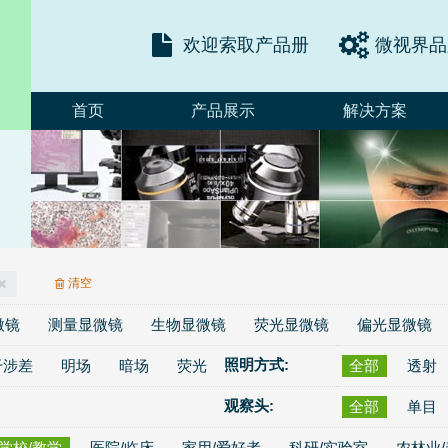
欢迎索取产品册
微视界品
首页
产品展示
解决方案
清空
微镜
测量显微镜
生物显微镜
荧光显微镜
偏光显微镜
照明方式:
干涉差
明场
暗场
荧光
全部
透射
观察头:
全部
单目
学校/教学
医院/临床
家用/爱好者
科研/实验室
农林业