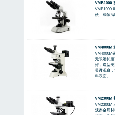
VMB100
VMB10
便、成像清
VM4000
VM400
无限远长距
好，造型美
显微观察，
料表面。
VM2300
VM230
观察金属材