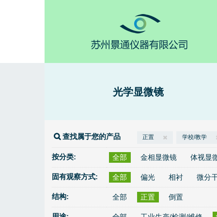
光学显微镜
查找属于您的产品
正置
学校/教学
按分类:
全部
金相显微镜
体视显
固有观察方式:
全部
偏光
相衬
微分
结构:
全部
正置
倒置
用途:
全部
工业生产/检测/维修