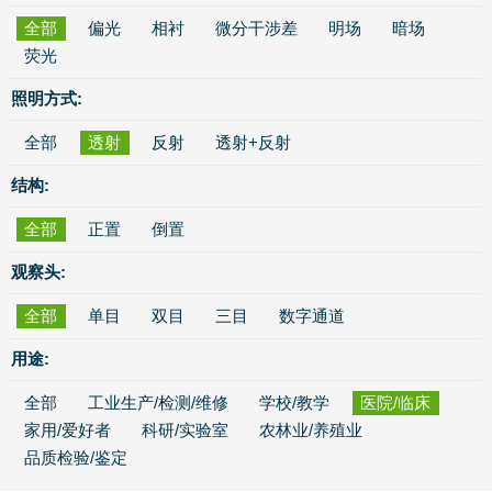
全部
偏光
相衬
微分干涉差
明场
暗场
荧光
照明方式:
全部
透射
反射
透射+反射
结构:
全部
正置
倒置
观察头:
全部
单目
双目
三目
数字通道
用途:
全部
工业生产/检测/维修
学校/教学
医院/临床
家用/爱好者
科研/实验室
农林业/养殖业
品质检验/鉴定