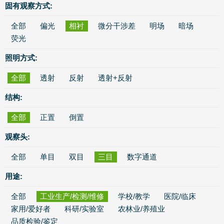
固有观察方式:
全部
偏光
相衬
微分干涉差
明场
暗场
荧光
照明方式:
全部
透射
反射
透射+反射
结构:
全部
正置
倒置
观察头:
全部
单目
双目
三目
数字通道
用途:
全部
工业生产/检测/维修
学校/教学
医院/临床
家用/爱好者
科研/实验室
农林业/养殖业
品质检验/鉴定