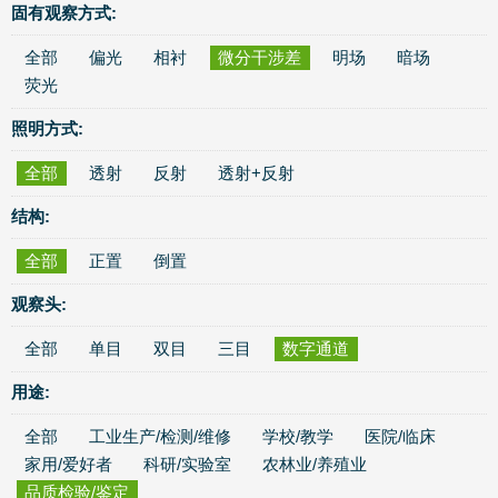
固有观察方式:
全部
偏光
相衬
微分干涉差
明场
暗场
荧光
照明方式:
全部
透射
反射
透射+反射
结构:
全部
正置
倒置
观察头:
全部
单目
双目
三目
数字通道
用途:
全部
工业生产/检测/维修
学校/教学
医院/临床
家用/爱好者
科研/实验室
农林业/养殖业
品质检验/鉴定