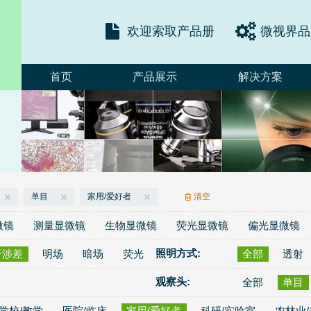
欢迎索取产品册
微视界品
首页
产品展示
解决方案
单目
家用/爱好者
清空
微镜
测量显微镜
生物显微镜
荧光显微镜
偏光显微镜
照明方式:
干涉差
明场
暗场
荧光
全部
透射
观察头:
全部
单目
学校/教学
医院/临床
家用/爱好者
科研/实验室
农林业