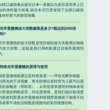
自阔口罐病毒从诞生以来一直被以为是目前世界上已
知的体积最大病毒,就在本月巴西发现了比阔口罐病
毒体积更大的新型病毒.
光学显微镜放大倍数极限是多少?能达到2000倍
吗?
光学显微镜的放大倍数是指目镜的放大倍数乘以物镜
的放大倍数，这就是我们用肉眼通过目镜所观测到
的。
特殊光学显微镜的原理与使用
相差显微镜能通过其特殊装置——环状光阑和相板，
利用光的干涉现象，将光的相位差转变为人眼可以观
察的振幅差（明暗差），从而使原来透明的物体表现
出明显的明暗差异，对比度增强，是我们能比较清楚
的观察到普通光学显微镜和暗视野显微镜下都看不到
或者看不清的活细胞及细胞内的某些细微结构。