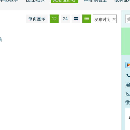
每页显示
12
24
镜