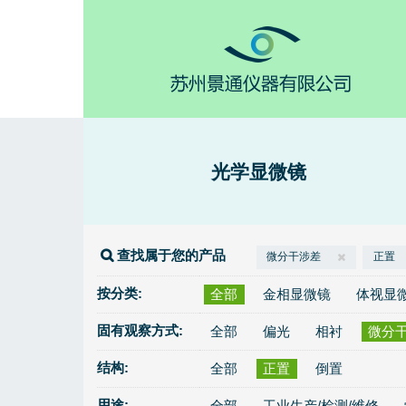
光学显微镜
查找属于您的产品
微分干涉差
正置
按分类:
全部
金相显微镜
体视显
固有观察方式:
全部
偏光
相衬
微分
结构:
全部
正置
倒置
用途:
全部
工业生产/检测/维修