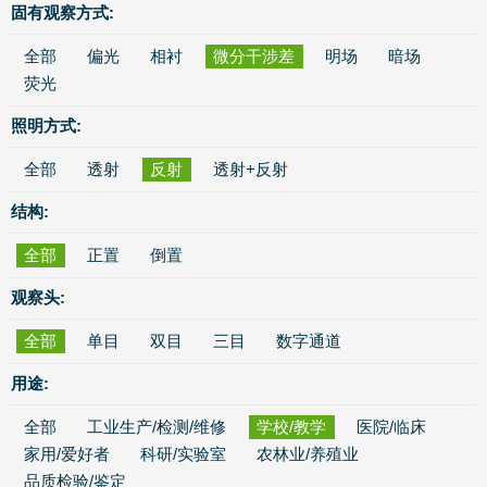
固有观察方式:
全部
偏光
相衬
微分干涉差
明场
暗场
荧光
照明方式:
全部
透射
反射
透射+反射
结构:
全部
正置
倒置
观察头:
全部
单目
双目
三目
数字通道
用途:
全部
工业生产/检测/维修
学校/教学
医院/临床
家用/爱好者
科研/实验室
农林业/养殖业
品质检验/鉴定