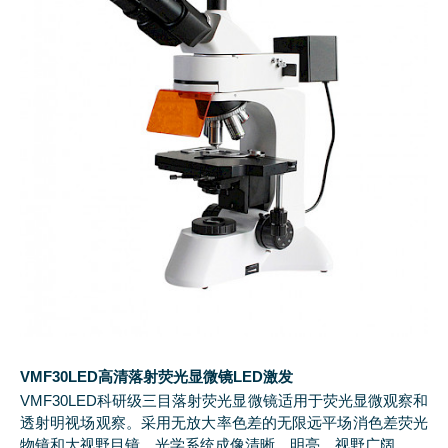
VMF30LED高清落射荧光显微镜LED激发
VMF30LED科研级三目落射荧光显微镜适用于荧光显微观察和
透射明视场观察。采用无放大率色差的无限远平场消色差荧光
物镜和大视野目镜，光学系统成像清晰、明亮，视野广阔。