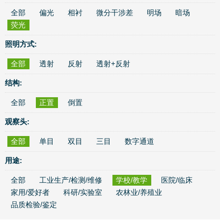
全部
偏光
相衬
微分干涉差
明场
暗场
荧光
照明方式:
全部
透射
反射
透射+反射
结构:
全部
正置
倒置
观察头:
全部
单目
双目
三目
数字通道
用途:
全部
工业生产/检测/维修
学校/教学
医院/临床
家用/爱好者
科研/实验室
农林业/养殖业
品质检验/鉴定