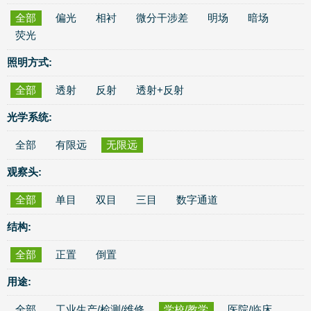
全部
偏光
相衬
微分干涉差
明场
暗场
荧光
照明方式:
全部
透射
反射
透射+反射
光学系统:
全部
有限远
无限远
观察头:
全部
单目
双目
三目
数字通道
结构:
全部
正置
倒置
用途:
全部
工业生产/检测/维修
学校/教学
医院/临床