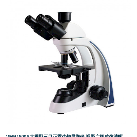
VMB1800A大视野三目正置生物显微镜,视野广阔成像清晰