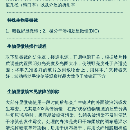
值孔径（镜口率）以及介质的折射率
特殊生物显微镜
1、暗视野显微镜；2、微分干涉相差显微镜(DIC)
生物显微镜操作规程
取下显微镜的防尘罩，接通电源，开启电源开关，根据玻片性
质调整内置照明灯光亮度及光圈大小，使视野亮度处于合适范
围；将事先准备好的玻片放到载物台上，用标本片夹持器夹
好，转动移动手轮使等观察样品大致位于物镜正下方
生物显微镜常见故障的排除
大部分显微镜使用一段时间后都会产生镜片的外面被沾污或发
生霉变。尤其是40X高倍物镜，在做“观察植物细胞的质壁分离
与复原”实验时，极容易被糖液污染。如镜头被污染不及时清洗
干净就会发生霉变。处理的办法是先用干净柔软的绸布蘸温水
清洗掉糖液等污染物，后用干绸布擦干，再用长纤维脱脂棉蘸