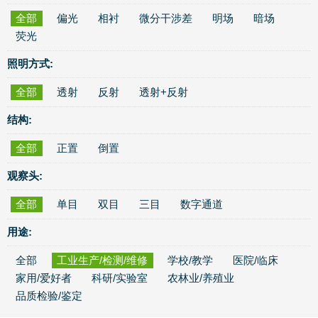
全部
偏光
相衬
微分干涉差
明场
暗场
荧光
照明方式:
全部
透射
反射
透射+反射
结构:
全部
正置
倒置
观察头:
全部
单目
双目
三目
数字通道
用途:
全部
工业生产/检测/维修
学校/教学
医院/临床
家用/爱好者
科研/实验室
农林业/养殖业
品质检验/鉴定