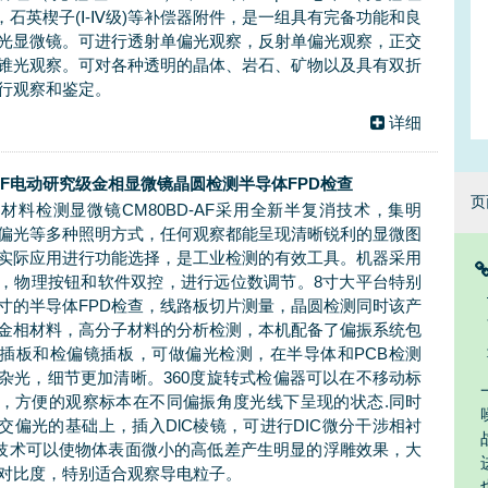
m），石英楔子(Ⅰ-Ⅳ级)等补偿器附件，是一组具有完备功能和良
光显微镜。可进行透射单偏光观察，反射单偏光观察，正交
锥光观察。可对各种透明的晶体、岩石、矿物以及具有双折
行观察和鉴定。
详细
-AF电动研究级金相显微镜晶圆检测半导体FPD检查
页
材料检测显微镜CM80BD-AF采用全新半复消技术，集明
偏光等多种照明方式，任何观察都能呈现清晰锐利的显微图
实际应用进行功能选择，是工业检测的有效工具。机器采用
，物理按钮和软件双控，进行远位数调节。8寸大平台特别
寸的半导体FPD检查，线路板切片测量，晶圆检测同时该产
金相材料，高分子材料的分析检测，本机配备了偏振系统包
插板和检偏镜插板，可做偏光检测，在半导体和PCB检测
杂光，细节更加清晰。360度旋转式检偏器可以在不移动标
，方便的观察标本在不同偏振角度光线下呈现的状态.同时
交偏光的基础上，插入DlC棱镜，可进行DIC微分干涉相衬
C技术可以使物体表面微小的高低差产生明显的浮雕效果，大
对比度，特别适合观察导电粒子。