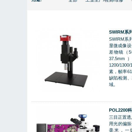
SWIRM
SWIRM系
显微成像设
差物镜（5×/
37.5
1200/13
素，帧率61
缺陷检测、
域。
POL22
三目正置透
用光的偏振
毫米，一级