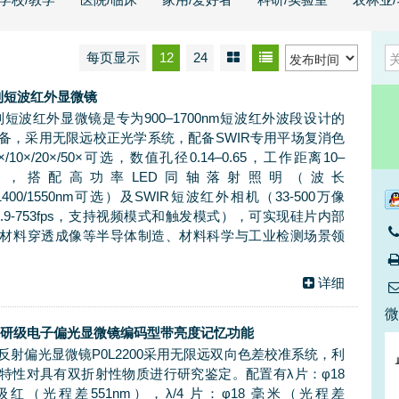
每页显示
12
24
系列短波红外显微镜
列短波红外显微镜是专为900–1700nm短波红外波段设计的
备，采用无限远校正光学系统，配备SWIR专用平场复消色
10×/20×/50×可选，数值孔径0.14–0.65，工作距离10–
mm），搭配高功率LED同轴落射照明（波长
00/1400/1550nm可选）及SWIR短波红外相机（33-500万像
.9-753fps，支持视频模式和触发模式），可实现硅片内部
材料穿透成像等半导体制造、材料科学与工业检测场景领
详细
00科研级电子偏光显微镜编码型带亮度记忆功能
反射偏光显微镜P0L2200采用无限远双向色差校准系统，利
特性对具有双折射性物质进行研究鉴定。配置有λ片：φ18
红（光程差551nm），λ/4 片：φ18 毫米（光程差