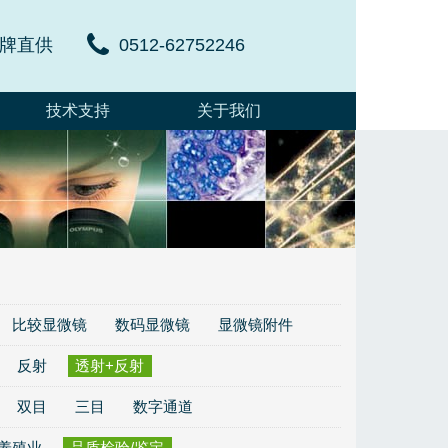
牌直供
0512-62752246
技术支持
关于我们
比较显微镜
数码显微镜
显微镜附件
反射
透射+反射
双目
三目
数字通道
/养殖业
品质检验/鉴定