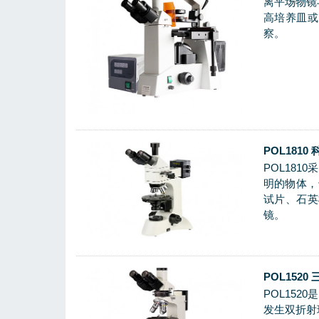
离平场物镜
高培养皿或
察。
POL181
POL18
明的物体，
试片、石英
镜。
POL152
POL15
发生双折射