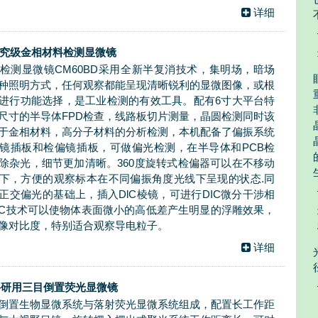
详细
D研究级金相材料检测显微镜
检测显微镜CM60BD采用全新半复消技术，集明场，暗场
种照明方式，任何观察都能呈现清晰锐利的显微图像，或根
进行功能选择，是工业检测的有效工具。配有6寸大平台特
尺寸的半导体FPD检查，线路板切片测量，晶圆检测同时该
于金相材料，高分子材料的分析检测，本机配备了偏振系统
镜插板和检偏镜插板，可做偏光检测，在半导体和PCB检
除杂光，细节更加清晰。360度旋转式检偏器可以在不移动
下，方便的观察标本在不同偏振角度光线下呈现的状态.同
正交偏光的基础上，插入DlC棱镜，可进行DIC微分干涉相
IC技术可以使物体表面微小的高低差产生明显的浮雕效果，
像对比度，特别适合观察导电粒子。
详细
I 科研用三目倒置荧光显微镜
0I由倒置生物显微系统与落射荧光显微系统组成，配置长工作距