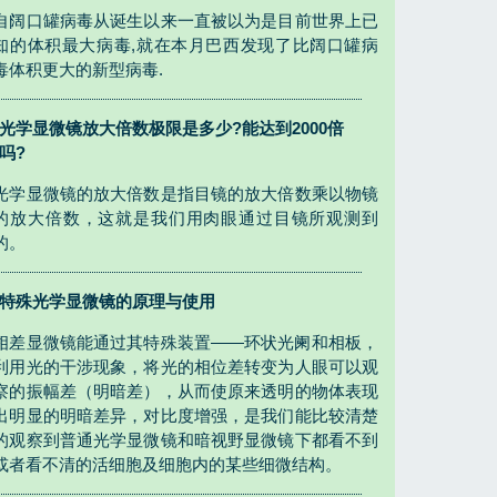
自阔口罐病毒从诞生以来一直被以为是目前世界上已
知的体积最大病毒,就在本月巴西发现了比阔口罐病
毒体积更大的新型病毒.
光学显微镜放大倍数极限是多少?能达到2000倍
吗?
光学显微镜的放大倍数是指目镜的放大倍数乘以物镜
的放大倍数，这就是我们用肉眼通过目镜所观测到
的。
特殊光学显微镜的原理与使用
相差显微镜能通过其特殊装置——环状光阑和相板，
利用光的干涉现象，将光的相位差转变为人眼可以观
察的振幅差（明暗差），从而使原来透明的物体表现
出明显的明暗差异，对比度增强，是我们能比较清楚
的观察到普通光学显微镜和暗视野显微镜下都看不到
或者看不清的活细胞及细胞内的某些细微结构。