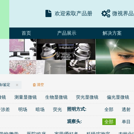
欢迎索取产品册
微视界品
首页
产品展示
解决方案
/鉴定
清空
微镜
测量显微镜
生物显微镜
荧光显微镜
偏光显微镜
照明方式:
干涉差
明场
暗场
荧光
全部
透射
观察头:
全部
单目
学校/教学
医院/临床
家用/爱好者
科研/实验室
农林业