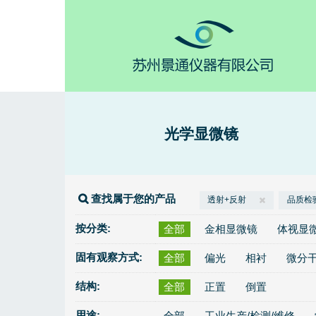
光学显微镜
查找属于您的产品
透射+反射
品质检验
按分类:
全部
金相显微镜
体视显
固有观察方式:
全部
偏光
相衬
微分
结构:
全部
正置
倒置
用途:
全部
工业生产/检测/维修