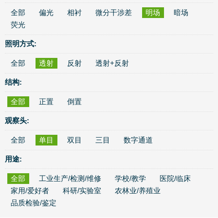
全部
偏光
相衬
微分干涉差
明场
暗场
荧光
照明方式:
全部
透射
反射
透射+反射
结构:
全部
正置
倒置
观察头:
全部
单目
双目
三目
数字通道
用途:
全部
工业生产/检测/维修
学校/教学
医院/临床
家用/爱好者
科研/实验室
农林业/养殖业
品质检验/鉴定