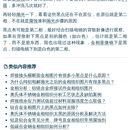
题
，多冲洗几次就好了。
再轻轻
抛光
一下，看看这些黑点还在不在原位，在原位就是第二
相，不在就是
腐蚀
液和
抛光
步骤的原因
黑点有可能是第二相，最好结合扫描电镜的背散射像进行观察。
如果在背散射下黑点是别的颜色（如白色），估计就是第二相
了，而不是脏东西。我也出现过这种现象 ，
金相显微镜
下是黑
点，扫描电镜下则是白色的第二相。
类似内容推荐
焊接接头横断面金相图片有很多小黑点是什么原因？
为什么纯铝电解抛光之后的金相组织图片有很多黑点？
金相分析：铝镁合金焊接试件金相组织图片
奥氏体不锈钢金相组织分析工艺状态及缺陷案例
焊接残余应力测试值超过材料屈服强度怎么取值？
钛合金金相图片上的黑点如何去除?
奥氏体不锈钢金相组织太黑的原因分析及解决方法
铝及铝合金常见分类、牌号及金相组织常用腐蚀剂
低碳合金钢金相组织如何分析?