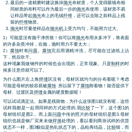
最后的一道精磨时建议换掉
抛光
布材质，个人觉得眼镜布相
同材质的布料可以作为最后一步的
抛光
布使用，该材质不易
让样品带起
抛光
布上的毛绒
纤维
，还可以去除之前样品上残
留的
纤维
物质。
抛光
时尽量使样品在
抛光机
上受力均匀，不能用力过大。
1）可能是没有抛干净所致！你可以将
抛光
布用水多冲下，将表面
的许多杂质冲掉，在抛，抛时用力不要太大；
2）
腐蚀
时有
问题
。
腐蚀
完后用酒精冲洗，尽可能在过滤纸上沾
下，然后吹干。
这种现象我做钢件的时候也会出现的，正常现象。只是
制样
的时
候多注意些就可以了。
为什么图片左上角
焊缝
区没有，母材区就均匀的分布着呢？考虑
可能是母材的较容易被
腐蚀
所以留下了
腐蚀
附着物！能否提供下
母材、过渡区及
焊缝
金属的硬度数据呢！
可以试试滴定法。如果是残留物，为什么这张图1就没有呢，这些
试样我都是一起用同样的方式处理的.我
比较
了一下，这个图1的
母材组织是图2.。而上面
问题
中传的照片的母材组织是图3.母材
组织也就是钢厂买来未做
焊接
处理的，看以看到两块试样的供货
状态不一样，图3貌似是热轧状态下的，晶粒再结晶，
比较
细，而