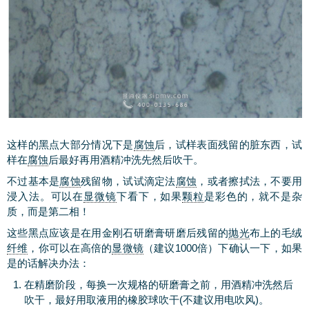
这样的黑点大部分情况下是
腐蚀
后，试样表面残留的脏东西，试
样在
腐蚀
后最好再用酒精冲洗先然后吹干。
不过基本是
腐蚀
残留物，试试滴定法
腐蚀
，或者擦拭法，不要用
浸入法。可以在
显微镜
下看下，如果
颗粒
是彩色的，就不是杂
质，而是第二相！
这些黑点应该是在用金刚石研磨膏研磨后残留的
抛光
布上的毛绒
纤维
，你可以在高倍的
显微镜
（建议1000倍）下确认一下，如果
是的话解决办法：
在精磨阶段，每换一次规格的研磨膏之前，用酒精冲洗然后
吹干，最好用取液用的橡胶球吹干(不建议用电吹风)。