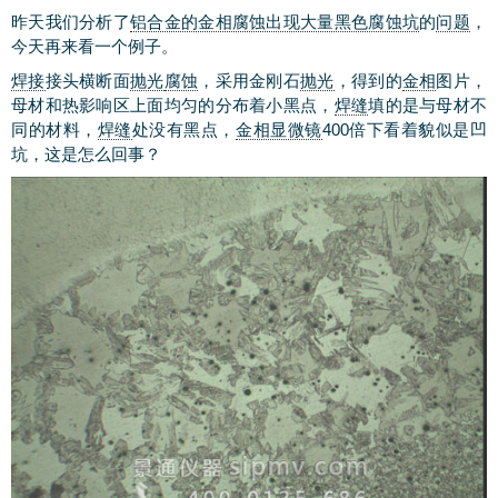
昨天我们分析了
铝合金的金相腐蚀出现大量黑色腐蚀坑
的
问题
，
今天再来看一个例子。
焊接
接头横断面
抛光
腐蚀
，采用金刚石
抛光
，得到的
金相
图片，
母材和热影响区上面均匀的分布着小黑点，
焊缝
填的是与母材不
同的材料，
焊缝
处没有黑点，
金相显微镜
400倍下看着貌似是凹
坑，这是怎么回事？