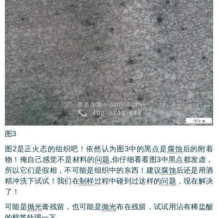
图3
图2是正火态的组织吧！依然认为图3中的黑点是
腐蚀
后的附着
物！俺自己感觉不是材料的
问题
,你仔细看看图3中黑点都发虚，
所以它们是假相，不可能是组织中的东西！建议
腐蚀
后还是用酒
精冲洗下试试！我们在
制样
过程中碰到过这样的
问题
，现在解决
了！
可能是
抛光
膏残留，也可能是
抛光
布在残留，试试用沾有稀盐酸
的棉签处理一下