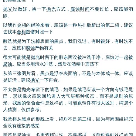
抛光
没做好，换一下
抛光
方式，
腐蚀时间
不要过长，应该能消
除。
以我作
金相
的经验来看，应该是一种热扎后析出的第二相，建议
去找本
金相
图谱对照一下
酸洗就是为了洗掉表面的黑点，我们洗过，有时很好，有时洗不
去，应该和
腐蚀
产物有关
很大可能就是
抛光
时留下的脏东西没被冲洗干净，
腐蚀
时一起被
腐蚀
。应当多用清水冲洗，然后在酒精中震荡下
从第三张图片看，黑点是浮在表面的，不是与本体成一体。应该
是赃污，建议
抛光
一下再看。
不太像是
抛光
布留下的绒毛，如果是绒毛应该一个方向有绒毛尾
巴，形状像火箭返回舱进入大气层那种状态，而不是规则的原
形。我磨的铝合金件是这样的，可能跟钢件有很大区别，纯属个
人猜测，仅供参考。
我觉得从黑点的形貌上看，绝对不是第二相，因为与周围组织完
全没有连接的感觉
应该是
腐蚀
坑，多用酒精冲洗，不要擦拭，以前也遇到这样的
问