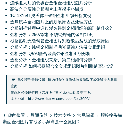
连续退火后的低碳合金钢金相组织图片分析
高温合金腐蚀金相图片上有很多小黑点
1Cr18Ni9Ti奥氏体不锈钢金相组织分析案例
金属试样金相图片上的划痕原因及处理方法
金相制样过程中通过浸蚀得到金相组织的原理是什么?
金相分析：2507双相不锈钢焊缝的金相组织
根据热轧无缝钢管金相图片判断锻后裂纹的形成原因
金相分析：纯铜金相制样抛光腐蚀方法及金相组织
金相分析:Q690低合金高强钢金相组织分析
金相分析：金相组织夹杂、第二相如何分辨？
金相分析:如何根据铝合金金相组织图片判断是否过烧?
版权属于:
景通仪器
- 国内领先的
显微镜
与
显微数字成像解决方案
供
应商
转载时必须以链接形式注明作者和原始出处及本声明。
本文地址：
http://www.sipmv.com/support/faq/3096/
你的位置：
景通仪器
技术支持
常见问题
焊接接头横
断面金相图片有很多小黑点是什么原因？